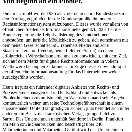
Von Beginn an ein Pionier.
Die juris GmbH wurde 1985 als Unternehmen im Bundesbesitz mit
dem Auftrag gegründet, für die Bundesrepublik ein modernes
Rechtsinformationssystem aufzubauen. Dieses wurde vor allem von
öffentlichen Stellen als Informationsquelle genutzt. 2001 hat die
Bundesregierung die Teilprivatisierung des Unternehmens
angestoßen, um juris die Möglichkeit zu geben, sich gemeinsam mit
dem neuen Gesellschafter SdU (ehemals Niederländische
Staatsdruckerei und Verlag, heute Lefebvre Sarrut) zu einem
erfolgreichen Wirtschaftsunternehmen zu entwickeln, mit dem Ziel,
sich auf dem Markt für digitale Rechtsinformationen in vollem
Wettbewerb behaupten zu können. Im Zuge dieser Entwicklung ist
der öffentliche Informationsauftrag für das Unternehmen weiter
zurückgeführt worden.
Heute ist juris ein führender digitaler Anbieter von Rechts- und
Praxiswissensmanagement in Deutschland und entwickelt als
Pionier in einem zukunftsträchtigen Wachstumsmarkt sein Angebot
kontinuierlich weiter, um seine Technologieführerschaft in einem
crossmedialen Umfeld langfristig zu sichern. juris befindet sich unter
anderem im Besitz der französischen Verlagsgruppe Lefebvre
Sarrut. Das Unternehmen unterhält Standorte in Berlin, Frankfurt
am Main sowie Saarbrücken und beschäftigt über 240
Mitarbeiterinnen und Mitarbeiter. Geführt wird das Unternehmen