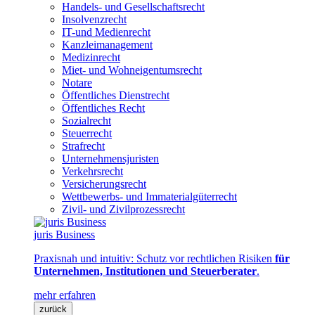
Handels- und Gesellschaftsrecht
Insolvenzrecht
IT-und Medienrecht
Kanzleimanagement
Medizinrecht
Miet- und Wohneigentumsrecht
Notare
Öffentliches Dienstrecht
Öffentliches Recht
Sozialrecht
Steuerrecht
Strafrecht
Unternehmensjuristen
Verkehrsrecht
Versicherungsrecht
Wettbewerbs- und Immaterialgüterrecht
Zivil- und Zivilprozessrecht
juris Business
Praxisnah und intuitiv: Schutz vor rechtlichen Risiken
für
Unternehmen, Institutionen und Steuerberater
.
mehr erfahren
zurück