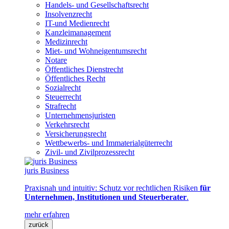
Handels- und Gesellschaftsrecht
Insolvenzrecht
IT-und Medienrecht
Kanzleimanagement
Medizinrecht
Miet- und Wohneigentumsrecht
Notare
Öffentliches Dienstrecht
Öffentliches Recht
Sozialrecht
Steuerrecht
Strafrecht
Unternehmensjuristen
Verkehrsrecht
Versicherungsrecht
Wettbewerbs- und Immaterialgüterrecht
Zivil- und Zivilprozessrecht
juris Business
Praxisnah und intuitiv: Schutz vor rechtlichen Risiken
für
Unternehmen, Institutionen und Steuerberater
.
mehr erfahren
zurück