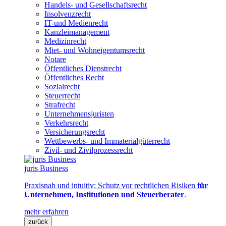
Handels- und Gesellschaftsrecht
Insolvenzrecht
IT-und Medienrecht
Kanzleimanagement
Medizinrecht
Miet- und Wohneigentumsrecht
Notare
Öffentliches Dienstrecht
Öffentliches Recht
Sozialrecht
Steuerrecht
Strafrecht
Unternehmensjuristen
Verkehrsrecht
Versicherungsrecht
Wettbewerbs- und Immaterialgüterrecht
Zivil- und Zivilprozessrecht
juris Business
Praxisnah und intuitiv: Schutz vor rechtlichen Risiken
für
Unternehmen, Institutionen und Steuerberater
.
mehr erfahren
zurück