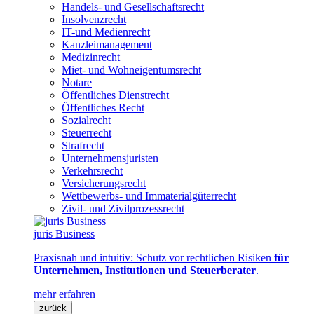
Handels- und Gesellschaftsrecht
Insolvenzrecht
IT-und Medienrecht
Kanzleimanagement
Medizinrecht
Miet- und Wohneigentumsrecht
Notare
Öffentliches Dienstrecht
Öffentliches Recht
Sozialrecht
Steuerrecht
Strafrecht
Unternehmensjuristen
Verkehrsrecht
Versicherungsrecht
Wettbewerbs- und Immaterialgüterrecht
Zivil- und Zivilprozessrecht
juris Business
Praxisnah und intuitiv: Schutz vor rechtlichen Risiken
für
Unternehmen, Institutionen und Steuerberater
.
mehr erfahren
zurück