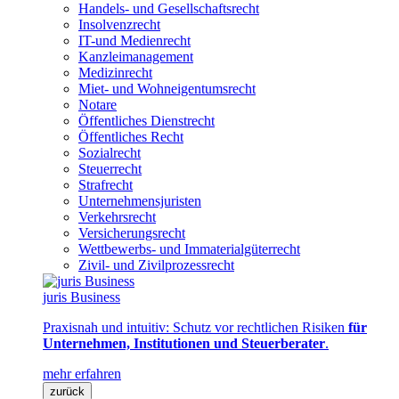
Handels- und Gesellschaftsrecht
Insolvenzrecht
IT-und Medienrecht
Kanzleimanagement
Medizinrecht
Miet- und Wohneigentumsrecht
Notare
Öffentliches Dienstrecht
Öffentliches Recht
Sozialrecht
Steuerrecht
Strafrecht
Unternehmensjuristen
Verkehrsrecht
Versicherungsrecht
Wettbewerbs- und Immaterialgüterrecht
Zivil- und Zivilprozessrecht
juris Business
Praxisnah und intuitiv: Schutz vor rechtlichen Risiken
für
Unternehmen, Institutionen und Steuerberater
.
mehr erfahren
zurück