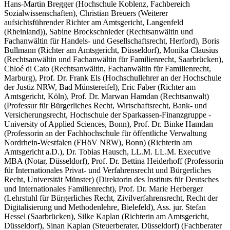
Hans-Martin Bregger
(Hochschule Koblenz, Fachbereich
Sozialwissenschaften)
,
Christian Breuers
(Weiterer
aufsichtsführender Richter am Amtsgericht, Langenfeld
(Rheinland))
,
Sabine Brockschnieder
(Rechtsanwältin und
Fachanwältin für Handels- und Gesellschaftsrecht, Herford)
,
Boris
Bullmann
(Richter am Amtsgericht, Düsseldorf)
,
Monika Clausius
(Rechtsanwältin und Fachanwältin für Familienrecht, Saarbrücken)
,
Chloé di Cato
(Rechtsanwältin, Fachanwältin für Familienrecht,
Marburg)
,
Prof. Dr. Frank Els
(Hochschullehrer an der Hochschule
der Justiz NRW, Bad Münstereifel)
,
Eric Faber
(Richter am
Amtsgericht, Köln)
,
Prof. Dr. Marwan Hamdan
(Rechtsanwalt)
(Professur für Bürgerliches Recht, Wirtschaftsrecht, Bank- und
Versicherungsrecht, Hochschule der Sparkassen-Finanzgruppe -
University of Applied Sciences, Bonn)
,
Prof. Dr. Binke Hamdan
(Professorin an der Fachhochschule für öffentliche Verwaltung
Nordrhein-Westfalen (FHöV NRW), Bonn)
(Richterin am
Amtsgericht a.D.)
,
Dr. Tobias Hausch, LL.M. LL.M. Executive
MBA
(Notar, Düsseldorf)
,
Prof. Dr. Bettina Heiderhoff
(Professorin
für Internationales Privat- und Verfahrensrecht und Bürgerliches
Recht, Universität Münster)
(Direktorin des Instituts für Deutsches
und Internationales Familienrecht)
,
Prof. Dr. Marie Herberger
(Lehrstuhl für Bürgerliches Recht, Zivilverfahrensrecht, Recht der
Digitalisierung und Methodenlehre, Bielefeld)
,
Ass. jur. Stefan
Hessel
(Saarbrücken)
,
Silke Kaplan
(Richterin am Amtsgericht,
Düsseldorf)
,
Sinan Kaplan
(Steuerberater, Düsseldorf)
(Fachberater