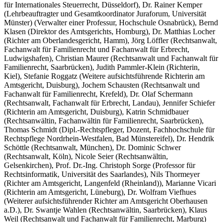
für Internationales Steuerrecht, Düsseldorf)
,
Dr. Rainer Kemper
(Lehrbeauftragter und Gesamtkoordinator Juraforum, Universität
Münster)
(Verwalter einer Professur, Hochschule Osnabrück)
,
Bernd
Klasen
(Direktor des Amtsgerichts, Homburg)
,
Dr. Matthias Locher
(Richter am Oberlandesgericht, Hamm)
,
Jörg Löffler
(Rechtsanwalt,
Fachanwalt für Familienrecht und Fachanwalt für Erbrecht,
Ludwigshafen)
,
Christian Maurer
(Rechtsanwalt und Fachanwalt für
Familienrecht, Saarbrücken)
,
Judith Pammler-Klein
(Richterin,
Kiel)
,
Stefanie Roggatz
(Weitere aufsichtsführende Richterin am
Amtsgericht, Duisburg)
,
Jochem Schausten
(Rechtsanwalt und
Fachanwalt für Familienrecht, Krefeld)
,
Dr. Olaf Schermann
(Rechtsanwalt, Fachanwalt für Erbrecht, Landau)
,
Jennifer Schiefer
(Richterin am Amtsgericht, Duisburg)
,
Katrin Schmidbauer
(Rechtsanwältin, Fachanwältin für Familienrecht, Saarbrücken)
,
Thomas Schmidt
(Dipl.-Rechtspfleger, Dozent, Fachhochschule für
Rechtspflege Nordrhein-Westfalen, Bad Münstereifel)
,
Dr. Hendrik
Schöttle
(Rechtsanwalt, München)
,
Dr. Dominic Schwer
(Rechtsanwalt, Köln)
,
Nicole Seier
(Rechtsanwältin,
Gelsenkirchen)
,
Prof. Dr.-Ing. Christoph Sorge
(Professor für
Rechtsinformatik, Universität des Saarlandes)
,
Nils Thormeyer
(Richter am Amtsgericht, Langenfeld (Rheinland))
,
Marianne Vicari
(Richterin am Amtsgericht, Lüneburg)
,
Dr. Wolfram Viefhues
(Weiterer aufsichtsführender Richter am Amtsgericht Oberhausen
a.D.)
,
Dr. Swantje Wahlen
(Rechtsanwältin, Saarbrücken)
,
Klaus
Weil
(Rechtsanwalt und Fachanwalt für Familienrecht, Marburg)