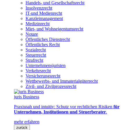
Handels- und Gesellschaftsrecht
Insolvenzrecht
IT-und Medienrecht
Kanzleimanagement
Medizinrecht
Miet- und Wohneigentumsrecht
Notare
Öffentliches Dienstrecht
Öffentliches Recht
Sozialrecht
Steuerrecht
Strafrecht
Unternehmensjuristen
Verkehrsrecht
Versicherungsrecht
Wettbewerbs- und Immaterialgüterrecht
Zivil- und Zivilprozessrecht
juris Business
Praxisnah und intuitiv: Schutz vor rechtlichen Risiken
für
Unternehmen, Institutionen und Steuerberater
.
mehr erfahren
zurück