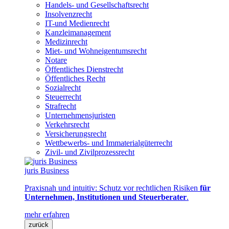
Handels- und Gesellschaftsrecht
Insolvenzrecht
IT-und Medienrecht
Kanzleimanagement
Medizinrecht
Miet- und Wohneigentumsrecht
Notare
Öffentliches Dienstrecht
Öffentliches Recht
Sozialrecht
Steuerrecht
Strafrecht
Unternehmensjuristen
Verkehrsrecht
Versicherungsrecht
Wettbewerbs- und Immaterialgüterrecht
Zivil- und Zivilprozessrecht
juris Business
Praxisnah und intuitiv: Schutz vor rechtlichen Risiken
für
Unternehmen, Institutionen und Steuerberater
.
mehr erfahren
zurück