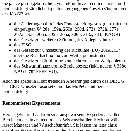
die ganze gesetzgeberische Dynamik im Investmentrecht nach und
berücksichtigt sämtliche topaktuell ergangenen Gesetzesänderungen
des KAGB wie
die Änderungen durch das Fondsstandortgesetz (u. a. mit neu
eingefügten §§ 28a, 159a, 260a–260d, 272a–272h, 277a,
292a–292c, 295a, 295b, 306a, 306b, 313a, 331a KAGB)
das Gesetz zur weiteren Stärkung des Anlegerschutzes
das FISG
das Gesetz zur Umsetzung der Richtlinie (EU) 2019/2034
über die Beaufsichtigung von Wertpapierinstituten
das Gesetz zur Einführung von elektronischen Wertpapieren
das Schwarmfinanzierung-Begleitgesetz (inkl. neuem § 338c
KAGB zur PEPP-VO).
Auch die später in Kraft tretenden Änderungen durch das DiRUG,
das CBD-Umsetzungsgesetz und das MoPeG sind bereits
berücksichtigt.
Renommiertes Expertenteam
Herausgeber und Autoren sind ausgewiesene Experten aus allen
Bereichen des Investmentrechts: Wissenschaftler, Rechtsanwälte,
Asset Manager und Wirtschaftsprüfer. Sie lassen ihr langjährig
erprobtes Praxis-Know-how in die Kommentierungen einfließen.