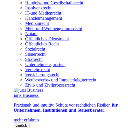
Handels- und Gesellschaftsrecht
Insolvenzrecht
IT-und Medienrecht
Kanzleimanagement
Medizinrecht
Miet- und Wohneigentumsrecht
Notare
Öffentliches Dienstrecht
Öffentliches Recht
Sozialrecht
Steuerrecht
Strafrecht
Unternehmensjuristen
Verkehrsrecht
Versicherungsrecht
Wettbewerbs- und Immaterialgüterrecht
Zivil- und Zivilprozessrecht
juris Business
Praxisnah und intuitiv: Schutz vor rechtlichen Risiken
für
Unternehmen, Institutionen und Steuerberater
.
mehr erfahren
zurück