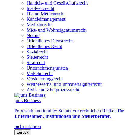
Handels- und Gesellschaftsrecht
Insolvenzrecht
IT-und Medienrecht
Kanzleimanagement
Medizinrecht
Miet- und Wohneigentumsrecht
Notare
Öffentliches Dienstrecht
Öffentliches Recht
Sozialrecht
Steuerrecht
Strafrecht
Unternehmensjuristen
Verkehrsrecht
Versicherungsrecht
Wettbewerbs- und Immaterialgüterrecht
Zivil- und Zivilprozessrecht
juris Business
Praxisnah und intuitiv: Schutz vor rechtlichen Risiken
für
Unternehmen, Institutionen und Steuerberater
.
mehr erfahren
zurück