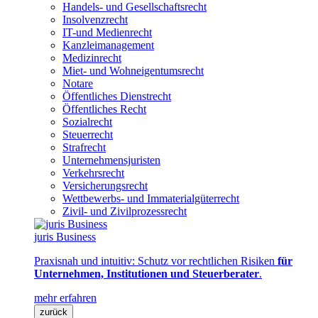
Handels- und Gesellschaftsrecht
Insolvenzrecht
IT-und Medienrecht
Kanzleimanagement
Medizinrecht
Miet- und Wohneigentumsrecht
Notare
Öffentliches Dienstrecht
Öffentliches Recht
Sozialrecht
Steuerrecht
Strafrecht
Unternehmensjuristen
Verkehrsrecht
Versicherungsrecht
Wettbewerbs- und Immaterialgüterrecht
Zivil- und Zivilprozessrecht
juris Business
Praxisnah und intuitiv: Schutz vor rechtlichen Risiken
für
Unternehmen, Institutionen und Steuerberater
.
mehr erfahren
zurück