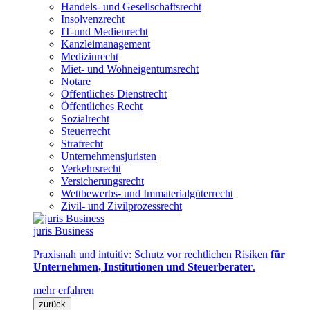
Handels- und Gesellschaftsrecht
Insolvenzrecht
IT-und Medienrecht
Kanzleimanagement
Medizinrecht
Miet- und Wohneigentumsrecht
Notare
Öffentliches Dienstrecht
Öffentliches Recht
Sozialrecht
Steuerrecht
Strafrecht
Unternehmensjuristen
Verkehrsrecht
Versicherungsrecht
Wettbewerbs- und Immaterialgüterrecht
Zivil- und Zivilprozessrecht
juris Business
Praxisnah und intuitiv: Schutz vor rechtlichen Risiken
für
Unternehmen, Institutionen und Steuerberater
.
mehr erfahren
zurück