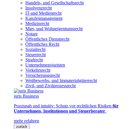
Handels- und Gesellschaftsrecht
Insolvenzrecht
IT-und Medienrecht
Kanzleimanagement
Medizinrecht
Miet- und Wohneigentumsrecht
Notare
Öffentliches Dienstrecht
Öffentliches Recht
Sozialrecht
Steuerrecht
Strafrecht
Unternehmensjuristen
Verkehrsrecht
Versicherungsrecht
Wettbewerbs- und Immaterialgüterrecht
Zivil- und Zivilprozessrecht
juris Business
Praxisnah und intuitiv: Schutz vor rechtlichen Risiken
für
Unternehmen, Institutionen und Steuerberater
.
mehr erfahren
zurück