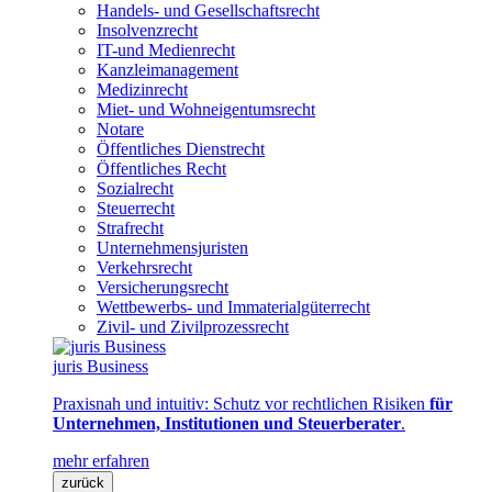
Handels- und Gesellschaftsrecht
Insolvenzrecht
IT-und Medienrecht
Kanzleimanagement
Medizinrecht
Miet- und Wohneigentumsrecht
Notare
Öffentliches Dienstrecht
Öffentliches Recht
Sozialrecht
Steuerrecht
Strafrecht
Unternehmensjuristen
Verkehrsrecht
Versicherungsrecht
Wettbewerbs- und Immaterialgüterrecht
Zivil- und Zivilprozessrecht
juris Business
Praxisnah und intuitiv: Schutz vor rechtlichen Risiken
für
Unternehmen, Institutionen und Steuerberater
.
mehr erfahren
zurück