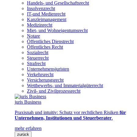
Handels- und Gesellschaftsrecht
Insolvenzrecht
IT-und Medienrecht
Kanzleimanagement
Medizinrecht
Miet- und Wohneigentumsrecht
Notare
Öffentliches Dienstrecht
Öffentliches Recht
Sozialrecht
Steuerrecht
Strafrecht
Unternehmensjuristen
Verkehrsrecht
Versicherungsrecht
Wettbewerbs- und Immaterialgüterrecht
Zivil- und Zivilprozessrecht
juris Business
Praxisnah und intuitiv: Schutz vor rechtlichen Risiken
für
Unternehmen, Institutionen und Steuerberater
.
mehr erfahren
zurück