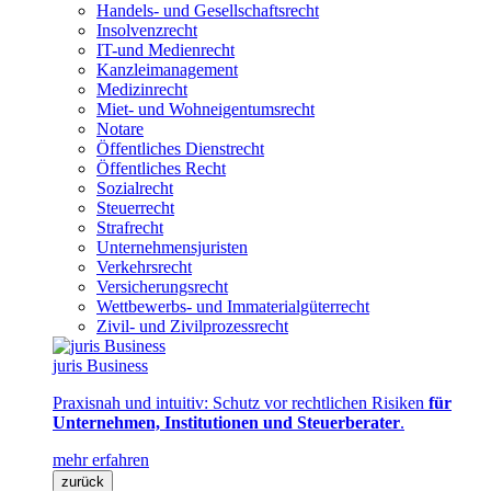
Handels- und Gesellschaftsrecht
Insolvenzrecht
IT-und Medienrecht
Kanzleimanagement
Medizinrecht
Miet- und Wohneigentumsrecht
Notare
Öffentliches Dienstrecht
Öffentliches Recht
Sozialrecht
Steuerrecht
Strafrecht
Unternehmensjuristen
Verkehrsrecht
Versicherungsrecht
Wettbewerbs- und Immaterialgüterrecht
Zivil- und Zivilprozessrecht
juris Business
Praxisnah und intuitiv: Schutz vor rechtlichen Risiken
für
Unternehmen, Institutionen und Steuerberater
.
mehr erfahren
zurück